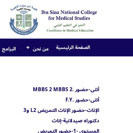
الصفحة الرئيسية
من نحن
البرامج
أنثى-حضور .2 MBBS 2 MBBS
أنثى-حضور .F.Y
الإناث-حضور الإناث التمريض L2 و3
دكتوراه صيدلانية-إناث
Ibn Sina Chat
المستوى -1-حضور التمريض