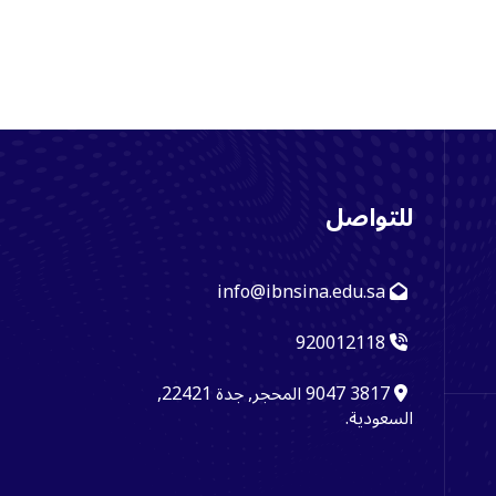
للتواصل
info@ibnsina.edu.sa
920012118
3817 9047 المحجر, جدة 22421,
السعودية.